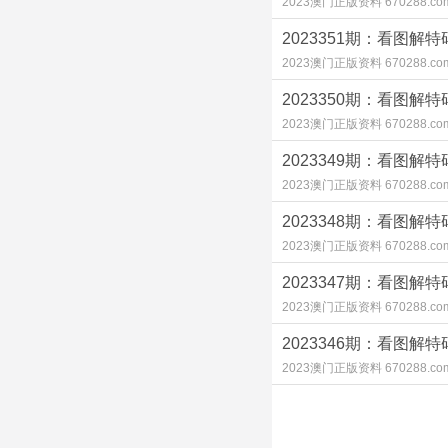
2023澳门正版资料 670288.co
2023351期：看图解特
2023澳门正版资料 670288.co
2023350期：看图解特
2023澳门正版资料 670288.co
2023349期：看图解特
2023澳门正版资料 670288.co
2023348期：看图解特
2023澳门正版资料 670288.co
2023347期：看图解特
2023澳门正版资料 670288.co
2023346期：看图解特
2023澳门正版资料 670288.co