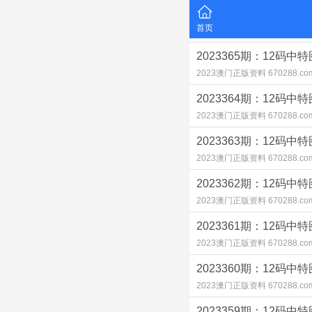
首页
2023365期：12码中特
2023澳门正版资料 670288.co
2023364期：12码中特
2023澳门正版资料 670288.co
2023363期：12码中特
2023澳门正版资料 670288.co
2023362期：12码中特
2023澳门正版资料 670288.co
2023361期：12码中特
2023澳门正版资料 670288.co
2023360期：12码中特
2023澳门正版资料 670288.co
2023359期：12码中特