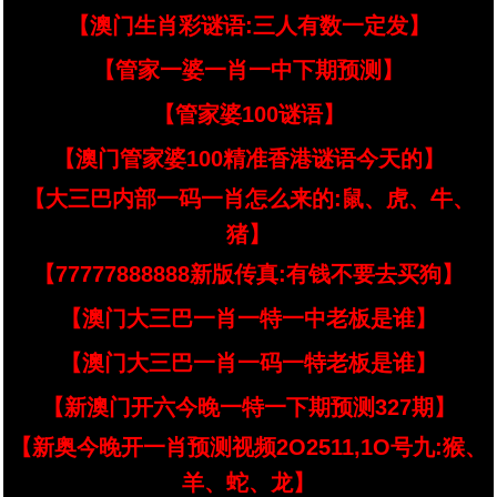
【澳门生肖彩谜语:三人有数一定发】
【管家一婆一肖一中下期预测】
【管家婆100谜语】
【澳门管家婆100精准香港谜语今天的】
【大三巴内部一码一肖怎么来的:鼠、虎、牛、
猪】
【77777888888新版传真:有钱不要去买狗】
【澳门大三巴一肖一特一中老板是谁】
【澳门大三巴一肖一码一特老板是谁】
【新澳门开六今晚一特一下期预测327期】
【新奥今晚开一肖预测视频2O2511,1O号九:猴、
羊、蛇、龙】