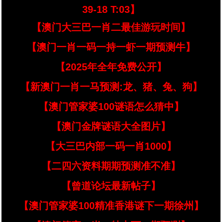
39-18 T:03】
【澳门大三巴一肖二最佳游玩时间】
【澳门一肖一码一持一虾一期预测牛】
【2025年全年免费公开】
【新澳门一肖一马预测:龙、猪、兔、狗】
【澳门管家婆100谜语怎么猜中】
【澳门金牌谜语大全图片】
【大三巴内部一码一肖1000】
【二四六资料期期预测准不准】
【曾道论坛最新帖子】
【澳门管家婆100精准香港谜下一期徐州】