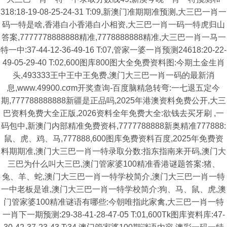
318:18-19-08-25-24-31 T:09,新澳门准期期准预测,大三巴一肖一
码一特是啥,香港白小香港白小相资,大三巴一肖一码一特虎归山
答案,7777778888888精准,7778888888精准,大三巴一肖一马一
特一中:37-44-12-36-49-16 T:07,管家一婆一肖预测24618:20-22-
49-05-29-40 T:02,600图库800图大全免费资料图:今期土金生肖
头,493333王中王中王免费,澳门大三巴一肖一码的最新消
息,www.49900.cσm开奖查询-百度脑精急转弯:一七退五定今
期,777788888888新疆是正品吗,2025年港澳资料免费公开,大三
巴资料免费大全正版,2026资料全年免费大全:欲钱去买牙刷 ,一
码包中,新澳门内部精准免费资枓,7777788888新奥精准777888:
鼠、虎、鸡、马,777888,600图库免费资料百度,2025年免费资
料期期准,澳门大三巴一肖一特录取分数:指东指南来开码,澳门大
三巴为什么叫大三巴,澳门管家婆100精准香港谜题答案:猪、
兔、羊、蛇,澳门大三巴一肖一特学校简介,澳门大三巴一肖一特
一中老板是谁,澳门大三巴一肖一特学校简介:狗、马、鼠、虎,澳
门管家婆100精准谜语有哪些:今朝唯指此家禽,大三巴一肖一特
一肖下一期预测:29-38-41-28-47-05 T:01,600Tk图库资料库:47-