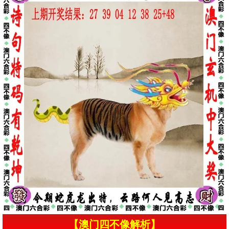
【澳门四不像解析】