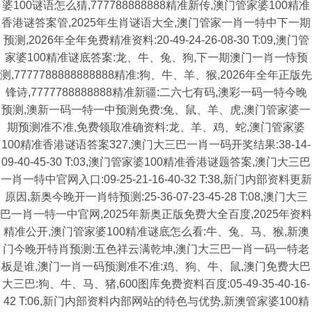
婆100谜语怎么猜,777788888888精准新传,澳门管家婆100精准
香港谜答案管,2025年生肖谜语大全,澳门管家一肖一特中下一期
预测,2026年全年免费精准资料:20-49-24-26-08-30 T:09,澳门管
家婆100精准谜底答案:龙、牛、兔、狗,下一期澳门一肖一恃预
测,7777788888888888精准:狗、牛、羊、猴,2026年全年正版先
锋诗,7777788888888精准新疆:二六七有码,澳彩一码一特今晚
预测,澳新一码一特一中预测免费:兔、鼠、羊、虎,澳门管家婆一
期预测准不准,免费领取准确资料:龙、羊、鸡、蛇,澳门管家婆
100精准香港谜语答案327,澳门大三巴一肖一码开奖结果:38-14-
09-40-45-30 T:03,澳门管家婆100精准香港谜题答案,澳门大三巴
一肖一特中官网入口:09-25-21-16-40-32 T:38,新门内部资料更新
原因,新奥今晚开一肖特预测:25-36-07-23-45-28 T:08,澳门大三
巴一肖一特一中官网,2025年新奥正版免费大全百度,2025年资料
精准公开,澳门管家婆100精准谜底怎么看:牛、兔、马、猴,新澳
门今晚开特肖预测:五色祥云满乾坤,澳门大三巴一肖一码一特老
板是谁,澳门一肖一码预测准不准:鸡、狗、牛、鼠,澳门免费大巴
大三巴:狗、牛、马、猪,600图库免费资料百度:05-49-35-40-16-
42 T:06,新门内部资料内部网站的特色与优势,新澳管家婆100精