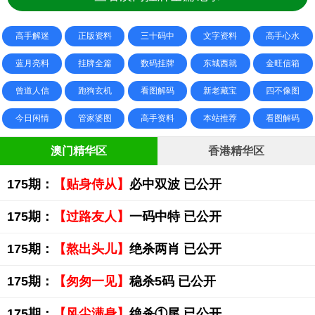
高手解迷
正版资料
三十码中
文字资料
高手心水
蓝月亮料
挂牌全篇
数码挂牌
东城西就
金旺信箱
曾道人信
跑狗玄机
看图解码
新老藏宝
四不像图
今日闲情
管家婆图
高手资料
本站推荐
看图解码
澳门精华区
香港精华区
175期：
【贴身侍从】
必中双波 已公开
175期：
【过路友人】
一码中特 已公开
175期：
【熬出头儿】
绝杀两肖 已公开
175期：
【匆匆一见】
稳杀5码 已公开
175期：
【风尘满身】
绝杀①尾 已公开