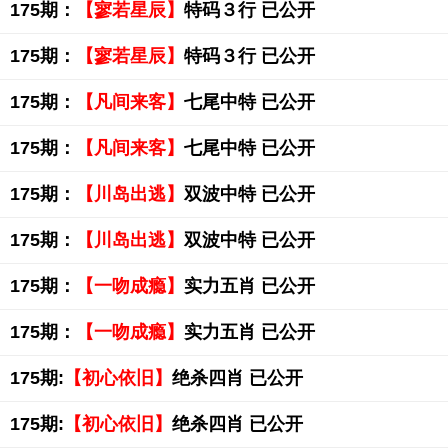
175期：
【寥若星辰】
特码３行 已公开
175期：
【寥若星辰】
特码３行 已公开
175期：
【凡间来客】
七尾中特 已公开
175期：
【凡间来客】
七尾中特 已公开
175期：
【川岛出逃】
双波中特 已公开
175期：
【川岛出逃】
双波中特 已公开
175期：
【一吻成瘾】
实力五肖 已公开
175期：
【一吻成瘾】
实力五肖 已公开
175期:
【初心依旧】
绝杀四肖 已公开
175期:
【初心依旧】
绝杀四肖 已公开