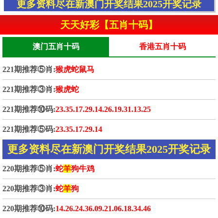
更多资料尽在新澳门开奖结果2025开奖记录
天天好彩【五肖十码】
澳门五肖十码
香港五肖十码
221期推荐⑤肖:
猴虎蛇鼠马
221期推荐③肖:
猴虎蛇
221期推荐⑩码:
23.35.17.29.14.26.19.31.13.25
221期推荐⑤码:
23.35.17.29.14
更多资料尽在新澳门开奖结果2025开奖记录
220期推荐⑤肖:
蛇
羊
狗牛鸡
220期推荐③肖:
蛇
羊
狗
220期推荐⑩码:
14.26.24.36.09.21.06.18.34.46