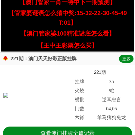
【澳门管家一肖一特中下一期预测】
【管家婆谜语怎么猜中奖:15-32-22-30-45-49
T:01】
【澳门管家婆100精准谜底怎么看】
【王中王彩票怎么买】
221期：澳门天天好彩正版挂牌
更多
221期
挂牌
35
火烧
蛇
横批
逆耳忠言
门数
04,05
六肖
羊马猪狗兔龙
查看澳门挂牌全篇记录