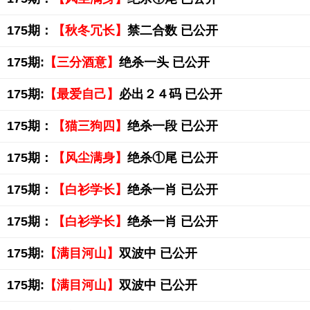
175期：
【秋冬冗长】
禁二合数 已公开
175期:
【三分酒意】
绝杀一头 已公开
175期:
【最爱自己】
必出２４码 已公开
175期：
【猫三狗四】
绝杀一段 已公开
175期：
【风尘满身】
绝杀①尾 已公开
175期：
【白衫学长】
绝杀一肖 已公开
175期：
【白衫学长】
绝杀一肖 已公开
175期:
【满目河山】
双波中 已公开
175期:
【满目河山】
双波中 已公开