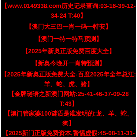
【www.0149338.com历史记录查询:03-16-39-12-
34-24 T:40】
【澳冂大三巴一肖一码一特安】
【澳门一特一特马预测】
【2025年新奥正版免费百度大全】
【新奥今晚开一肖特预测】
【2025年新奥正版免费大全-百度2025年全年总江:
羊、蛇、虎、猪】
【金牌谜语之新澳门网站:25-41-46-37-09-28
T:43】
【澳门管家婆100谜语是谁发明的:龙、羊、蛇、
狗】
【2025新门正版免费资本,警惕虚假:45-08-11-31-