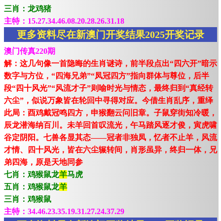
三肖：龙鸡猪
主特：15.27.34.46.08.20.28.26.31.18
更多资料尽在新澳门开奖结果2025开奖记录
澳门传真220期
解：这几句像一首隐晦的生肖谜诗，前半段点出“四六开”暗示
数字与方位，“四海兄弟”“凤冠四方”指向群体与尊位，后半
段“四十风光”“风流才子”则喻时光与情态，最终归到“真经转
六尘”，似说万象皆在轮回中寻得对应。今借生肖乱序，重绎
此局：酉鸡戴冠鸣四方，申猴翻云问旧章。子鼠穿街知冷暖，
辰龙潜海纳百川。未羊回首叹流光，午马踏风逐才俊，寅虎啸
谷定阴阳。七兽各显其态——冠者非独凤，忆者不止羊，风流
才情、四十风光，皆在六尘辗转间，肖形虽异，终归一体，兄
弟四海，原是天地同参
七肖：鸡猴鼠龙
羊
马虎
五肖：鸡猴鼠龙
羊
三肖：鸡猴鼠
主特：34.46.23.35.19.31.27.24.37.29