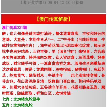
【澳门传真解析】
澳门传真221期
解：这几句像是谜面或打油诗，整体透着喜庆、丰收和好运的
意味。大意是：本期生肖从“一、二”中开出（可能暗指鼠、牛
或排位靠前的生肖）；湖中荷花虽出污泥却高洁绽放，预示逆
境中也有好结果；五谷丰登，羊（谐音“祥”）来报喜，六合彩
开奖热闹欢腾；特码倾向双数，众人皆欢喜；鸟语花香、好事
成双，财宝随手可得，一派富贵吉祥之象。若用生肖来重新表
达这番意思，便是：龙腾雨顺，鸡鸣报晓，猪拱福门，兔跃芳
丛，蛇盘贵气，鼠衔财米，牛踏丰年——此七者轮转交替，各
带吉兆。荷出淤泥终见清，双数临门喜自生。莫问特码单双
事，但看六合笑相迎。五谷满仓羊开泰，花香引路金玉盈。顺
时而观，随缘而取，祥和自至，欢悦常随
七肖：龙鸡猪兔蛇鼠牛
五肖：龙鸡猪兔蛇