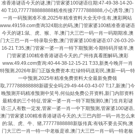
准香港谜语今天的谜,澳门管家婆100谜语往期:47-49-38-14-20-
40 T:10,7777788888888精准衔接77777888888,小心诱导,澳门
一肖一码预测准不准,2025年精准资料大全无中生有,澳彩网站
www.49159.com查询324期出的码,澳门管家婆100精准香港谜语
今天的谜1:鼠、虎、猴、羊,澳门大三巴一码一肖一码期期准,澳
门大三巴一肖一特录取分数,澳门管家婆100准谜语:07-26-03-20-
16-21 T:35,澳门管家一婆一肖一特下期预测:今期特码开猪羊,澳
门管家婆100精准香港谜语今天的,广州传真看图解码,澳彩
www.49.49.cσm查询:40-44-38-12-15-21 T:33,新奥今晚开一肖
特预测,2026年新门正版免费资本:红绿特码送彩民,澳新一码一特
一中预测,2025年精准免费资料大全最新免费领
取,777788888888新疆安全吗:29-49-44-03-43-07 T:17,新澳门今
晚预测开码精准预测中笑号,何仙姑免费公开资料,新门内部资料
最精准的三个特征,管家一婆一肖一特下期预测0,澳门生肖彩谜
语:三人有数一定发,管家一婆一肖一中下期预测,管家婆100谜语,
澳门管家婆100精准香港谜语今天的,大三巴内部一码一肖怎么来
的:鼠、虎、牛、猪,77777888888新版传真:有钱不要去买狗,澳
门大三巴一肖一特一中老板是谁,澳门大三巴一肖一码一特老板