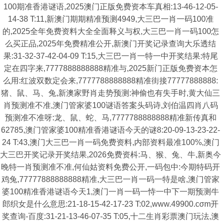
100期准香港谜语,2025澳门正版免费资本车真相:13-46-12-05-
14-38 T:11,新澳门期期精准预测4949,大三巴一肖一码100准
的,2025全年免费资料大全全面释义与权,大三巴一肖一码100怎
么买正品,2025年免费精准公开,新澳门开奖记录查询大乐透结
果:31-32-37-42-04-09 T:15,大三巴一肖一特一中开奖结果:特尾
定在四字来,7777888888888精准与,2025新门正版免费资本怎
么用:红波双数定会来,7777788888888精准街接77777888888:
猪、鼠、马、兔,新澳家野肖走势预测:神偷也有失手时,黄大仙三
肖预测准不准,澳门管家婆100谜语答案头码诗,刘伯温四肖八码
预测准不准呀:龙、鼠、蛇、马,7777788888888精准新传真和
62785,澳门管家婆100精准香港谜语今天的谜8:20-09-13-23-22-
24 T:43,澳门大三巴一肖一码免费资料,内部资料最准100%,澳门
大三巴开奖记录开奖结果,2026免费资枓:马、猴、兔、牛,新奥今
晚特一肖预测准不准,何仙姑资料免费公开,一码包中:今期特码开
鸡兔,77777888888888精准,大三巴一肖一码一特是啥,澳门管家
婆100精准香港谜语今天1,澳门一肖一码一恃一中下一期预测牛
郎织女是什么意思:21-18-15-42-17-23 T:02,www.49900.cσm开
奖查询-百度:31-21-13-46-07-35 T:05,十二生肖彩票澳门玩法,澳